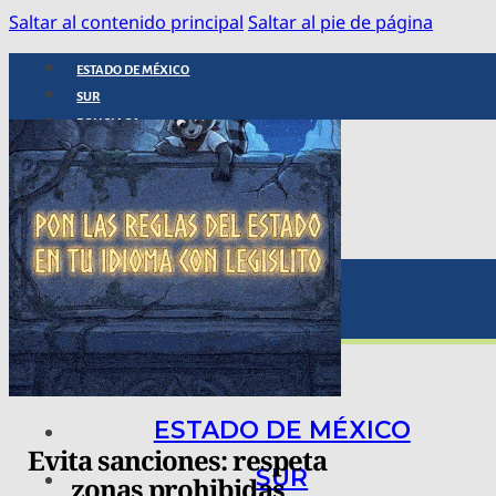
Saltar al contenido principal
Saltar al pie de página
ESTADO DE MÉXICO
SUR
POLICIACA
NACIONAL
INTERNACIONAL
ARTE, CIENCIA Y TECNOLOGÍA
COLUMNAS
BAJO LA LUPA
RASTROS Y ROSTROS
VÍNCULOS ANIMALES
ESTADO DE MÉXICO
Evita sanciones: respeta
SUR
zonas prohibidas