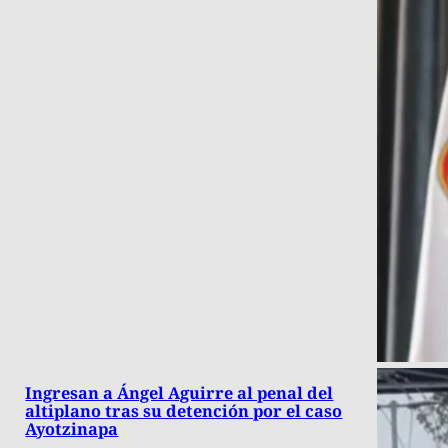
Ingresan a Ángel Aguirre al penal del
altiplano tras su detención por el caso
Ayotzinapa