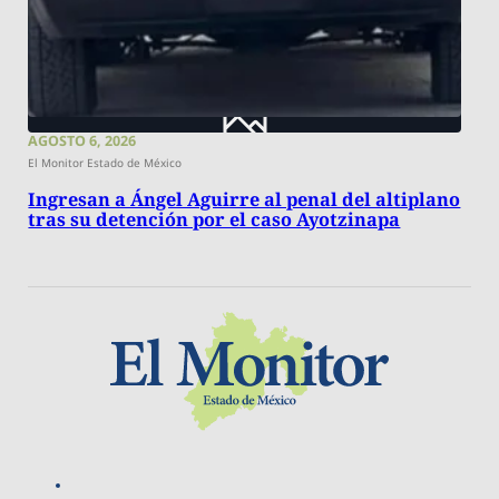
AGOSTO 6, 2026
El Monitor Estado de México
Ingresan a Ángel Aguirre al penal del altiplano
tras su detención por el caso Ayotzinapa