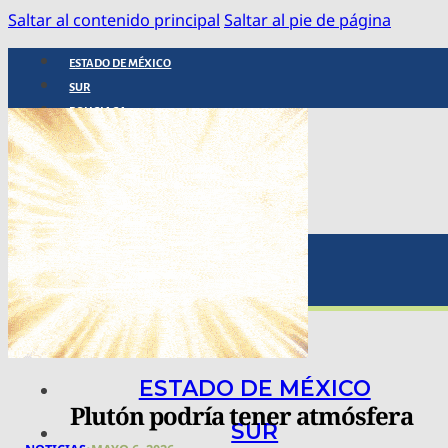
Saltar al contenido principal
Saltar al pie de página
ESTADO DE MÉXICO
SUR
POLICIACA
NACIONAL
INTERNACIONAL
ARTE, CIENCIA Y TECNOLOGÍA
COLUMNAS
BAJO LA LUPA
RASTROS Y ROSTROS
VÍNCULOS ANIMALES
ESTADO DE MÉXICO
Plutón podría tener atmósfera
SUR