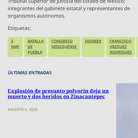
Tribunal Superior de Justicia del Estado de México;
integrantes del gabinete estatal y representantes de
organismos autónomos.
Etiquetas:
5
BATALLA
CONGRESO
EDOMEX
FRANCISCO
MAY
DE
MEXIQUENSE
VÁZQUEZ
PUEBLA
RODRÍGUEZ
ÚLTIMAS ENTRADAS
Explosión de presunto polvorín deja un
muerto y dos heridos en Zinacantepec
AGOSTO 6, 2026