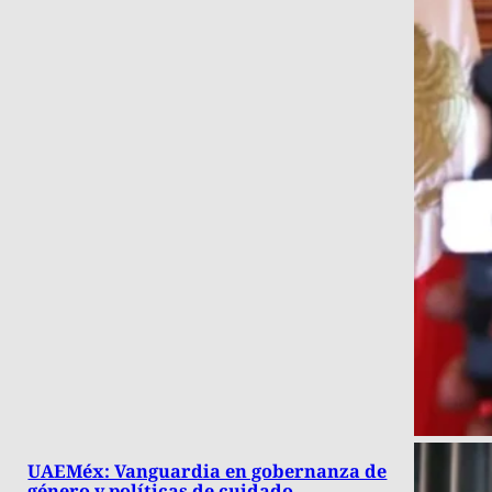
UAEMéx: Vanguardia en gobernanza de
género y políticas de cuidado