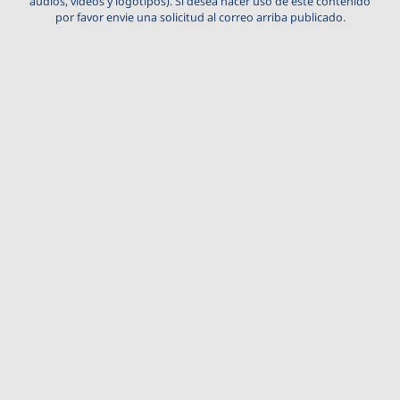
audios, videos y logotipos). Si desea hacer uso de este contenido
por favor envie una solicitud al correo arriba publicado.