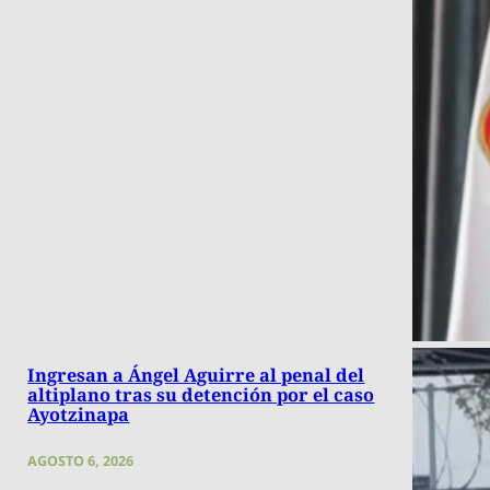
Ingresan a Ángel Aguirre al penal del
altiplano tras su detención por el caso
Ayotzinapa
AGOSTO 6, 2026