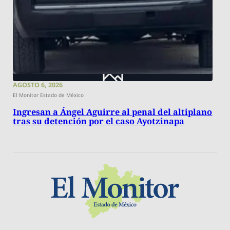
AGOSTO 6, 2026
El Monitor Estado de México
Ingresan a Ángel Aguirre al penal del altiplano
tras su detención por el caso Ayotzinapa