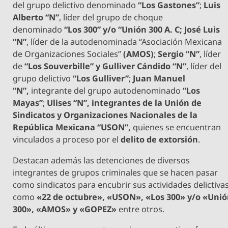
del grupo delictivo denominado
“Los Gastones”
;
Luis
Alberto “N”
, líder del grupo de choque
denominado
“Los 300” y/o “Unión 300 A. C; José Luis
“N”
, líder de la autodenominada “Asociación Mexicana
de Organizaciones Sociales”
(AMOS)
;
Sergio “N”
, líder
de
“Los Souverbille” y
Gulliver Cándido “N”
, líder del
grupo delictivo
“Los Gulliver”
;
Juan Manuel
“N”,
integrante del grupo autodenominado
“Los
Mayas”
;
Ulises “N”, integrantes de la
Unión de
Sindicatos y Organizaciones Nacionales de la
República Mexicana “USON”,
quienes se encuentran
vinculados a proceso por el
delito de extorsión
.
Destacan además las detenciones de diversos
integrantes de grupos criminales que se hacen pasar
como sindicatos para encubrir sus actividades delictiva
como
«22 de octubre», «USON», «Los 300» y/o «Uni
300», «AMOS» y «GOPEZ»
entre otros.