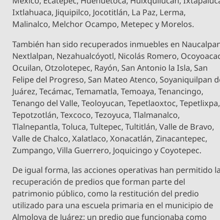
México, Ecatepec, Huehuetoca, Huixquilucan, Ixtapaluc
Ixtlahuaca, Jiquipilco, Jocotitlán, La Paz, Lerma,
Malinalco, Melchor Ocampo, Metepec y Morelos.
También han sido recuperados inmuebles en Naucalpan
Nextlalpan, Nezahualcóyotl, Nicolás Romero, Ocoyoacac
Ocuilan, Otzolotepec, Rayón, San Antonio la Isla, San
Felipe del Progreso, San Mateo Atenco, Soyaniquilpan d
Juárez, Tecámac, Temamatla, Temoaya, Tenancingo,
Tenango del Valle, Teoloyucan, Tepetlaoxtoc, Tepetlixpa
Tepotzotlán, Texcoco, Tezoyuca, Tlalmanalco,
Tlalnepantla, Toluca, Tultepec, Tultitlán, Valle de Bravo,
Valle de Chalco, Xalatlaco, Xonacatlán, Zinacantepec,
Zumpango, Villa Guerrero, Joquicingo y Coyotepec.
De igual forma, las acciones operativas han permitido l
recuperación de predios que forman parte del
patrimonio público, como la restitución del predio
utilizado para una escuela primaria en el municipio de
Almoloya de Juárez; un predio que funcionaba como