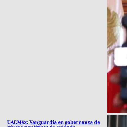
UAEMéx: Vanguardia en gobernanza de