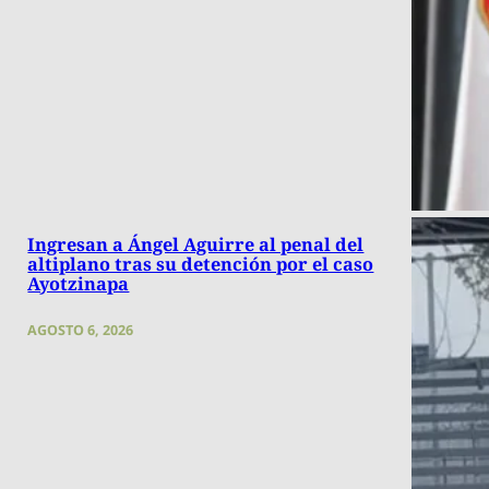
Ingresan a Ángel Aguirre al penal del
altiplano tras su detención por el caso
Ayotzinapa
AGOSTO 6, 2026