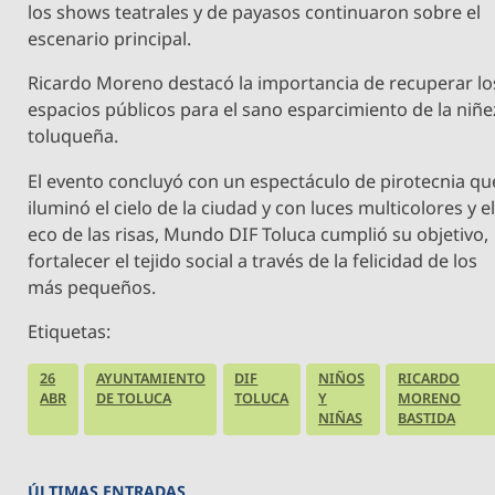
los shows teatrales y de payasos continuaron sobre el
escenario principal.
Ricardo Moreno destacó la importancia de recuperar lo
espacios públicos para el sano esparcimiento de la niñe
toluqueña.
El evento concluyó con un espectáculo de pirotecnia qu
iluminó el cielo de la ciudad y con luces multicolores y e
eco de las risas, Mundo DIF Toluca cumplió su objetivo,
fortalecer el tejido social a través de la felicidad de los
más pequeños.
Etiquetas:
26
AYUNTAMIENTO
DIF
NIÑOS
RICARDO
ABR
DE TOLUCA
TOLUCA
Y
MORENO
NIÑAS
BASTIDA
ÚLTIMAS ENTRADAS