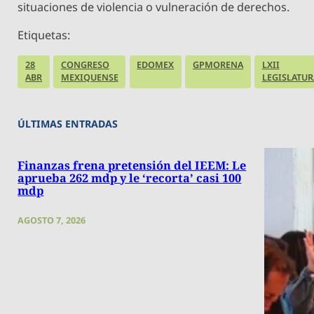
situaciones de violencia o vulneración de derechos.
Etiquetas:
28
CONGRESO
EDOMEX
GPMORENA
LXII
ABR
MEXIQUENSE
LEGISLATUR
ÚLTIMAS ENTRADAS
Finanzas frena pretensión del IEEM: Le
aprueba 262 mdp y le ‘recorta’ casi 100
mdp
AGOSTO 7, 2026