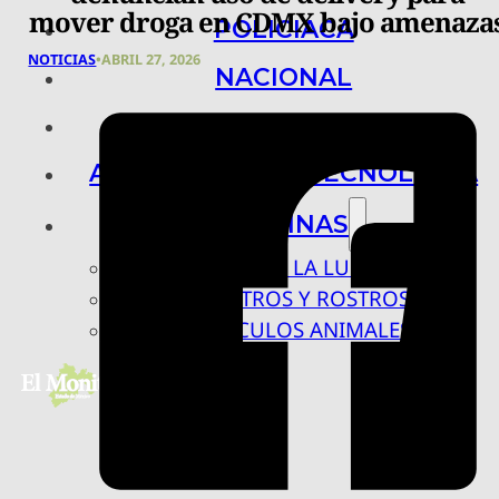
mover droga en CDMX bajo amenaza
POLICIACA
NOTICIAS
•
ABRIL 27, 2026
NACIONAL
INTERNACIONAL
ARTE, CIENCIA Y TECNOLOGÍA
COLUMNAS
BAJO LA LUPA
RASTROS Y ROSTROS
VÍNCULOS ANIMALES