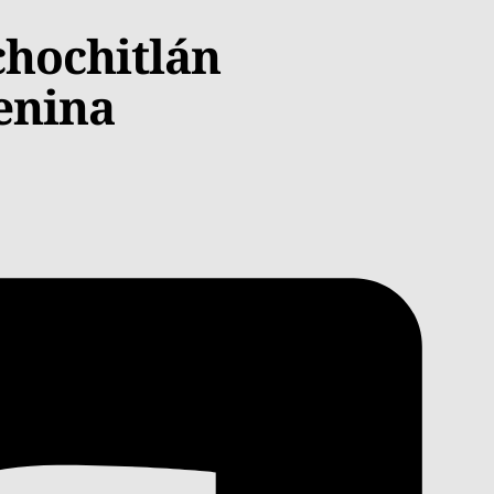
chochitlán
enina