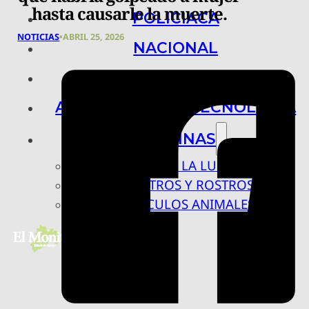
hasta causarle la muerte.
POLICIACA
NOTICIAS
•
ABRIL 25, 2026
NACIONAL
INTERNACIONAL
ARTE, CIENCIA Y TECNOLOGÍA
COLUMNAS
BAJO LA LUPA
RASTROS Y ROSTROS
VÍNCULOS ANIMALES