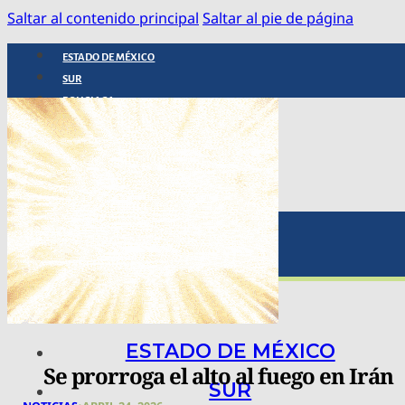
Saltar al contenido principal
Saltar al pie de página
ESTADO DE MÉXICO
SUR
POLICIACA
NACIONAL
INTERNACIONAL
ARTE, CIENCIA Y TECNOLOGÍA
COLUMNAS
BAJO LA LUPA
RASTROS Y ROSTROS
VÍNCULOS ANIMALES
ESTADO DE MÉXICO
Se prorroga el alto al fuego en Irán
SUR