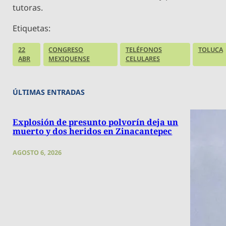
tutoras.
Etiquetas:
22
CONGRESO
TELÉFONOS
TOLUCA
ABR
MEXIQUENSE
CELULARES
ÚLTIMAS ENTRADAS
Explosión de presunto polvorín deja un
muerto y dos heridos en Zinacantepec
AGOSTO 6, 2026