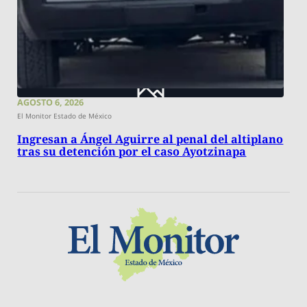
AGOSTO 6, 2026
El Monitor Estado de México
Ingresan a Ángel Aguirre al penal del altiplano
tras su detención por el caso Ayotzinapa