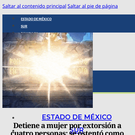
Saltar al contenido principal
Saltar al pie de página
ESTADO DE MÉXICO
SUR
POLICIACA
NACIONAL
INTERNACIONAL
ARTE, CIENCIA Y TECNOLOGÍA
COLUMNAS
BAJO LA LUPA
RASTROS Y ROSTROS
VÍNCULOS ANIMALES
ESTADO DE MÉXICO
Detiene a mujer por extorsión a
SUR
cuatro personas; se ostentó como