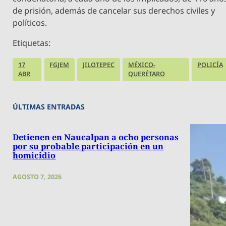
de prisión, además de cancelar sus derechos civiles y
políticos.
Etiquetas:
17
FGJEM
JILOTEPEC
MÉXICO-
POLICÍA
ABR
QUERÉTARO
ÚLTIMAS ENTRADAS
Detienen en Naucalpan a ocho personas
por su probable participación en un
homicidio
AGOSTO 7, 2026