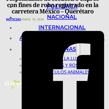
con fines de robo registrado en la
POLICIACA
carretera México – Querétaro
NACIONAL
NOTICIAS
•
ABRIL 18, 2026
INTERNACIONAL
ARTE, CIENCIA Y TECNOLOGÍA
COLUMNAS
BAJO LA LUPA
RASTROS Y ROSTROS
VÍNCULOS ANIMALES