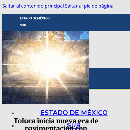
Saltar al contenido principal
Saltar al pie de página
ESTADO DE MÉXICO
SUR
POLICIACA
NACIONAL
INTERNACIONAL
ARTE, CIENCIA Y TECNOLOGÍA
COLUMNAS
BAJO LA LUPA
RASTROS Y ROSTROS
VÍNCULOS ANIMALES
ESTADO DE MÉXICO
Toluca inicia nueva era de
SUR
pavimentación con