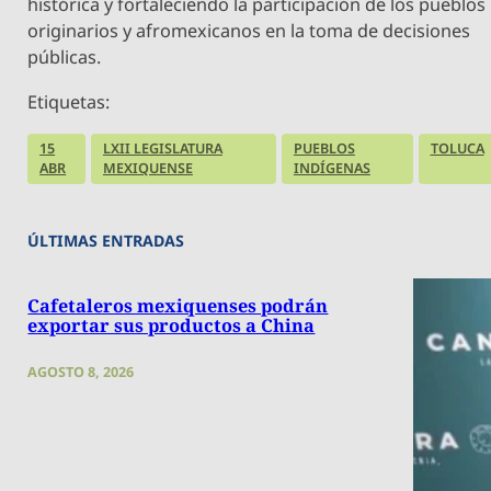
histórica y fortaleciendo la participación de los pueblos
originarios y afromexicanos en la toma de decisiones
públicas.
Etiquetas:
15
LXII LEGISLATURA
PUEBLOS
TOLUCA
ABR
MEXIQUENSE
INDÍGENAS
ÚLTIMAS ENTRADAS
Cafetaleros mexiquenses podrán
exportar sus productos a China
AGOSTO 8, 2026