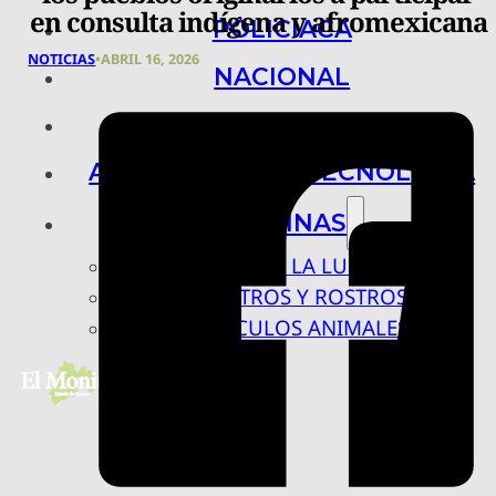
en consulta indígena y afromexicana
POLICIACA
NOTICIAS
•
ABRIL 16, 2026
NACIONAL
INTERNACIONAL
ARTE, CIENCIA Y TECNOLOGÍA
COLUMNAS
BAJO LA LUPA
RASTROS Y ROSTROS
VÍNCULOS ANIMALES