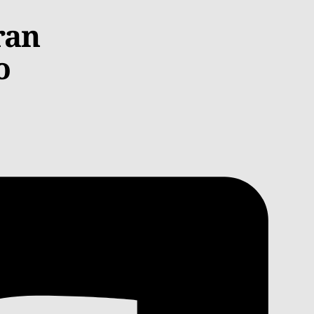
ran
o