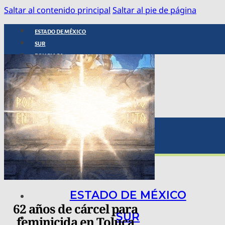
Saltar al contenido principal
Saltar al pie de página
ESTADO DE MÉXICO
SUR
POLICIACA
NACIONAL
INTERNACIONAL
ARTE, CIENCIA Y TECNOLOGÍA
COLUMNAS
BAJO LA LUPA
RASTROS Y ROSTROS
VÍNCULOS ANIMALES
ESTADO DE MÉXICO
62 años de cárcel para
SUR
feminicida en Toluca