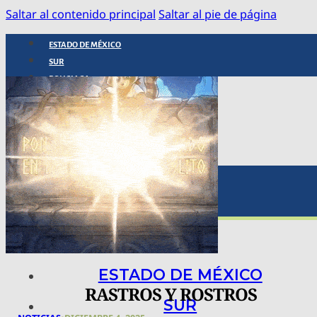
Saltar al contenido principal
Saltar al pie de página
ESTADO DE MÉXICO
SUR
POLICIACA
NACIONAL
INTERNACIONAL
ARTE, CIENCIA Y TECNOLOGÍA
COLUMNAS
BAJO LA LUPA
RASTROS Y ROSTROS
VÍNCULOS ANIMALES
ESTADO DE MÉXICO
RASTROS Y ROSTROS
SUR