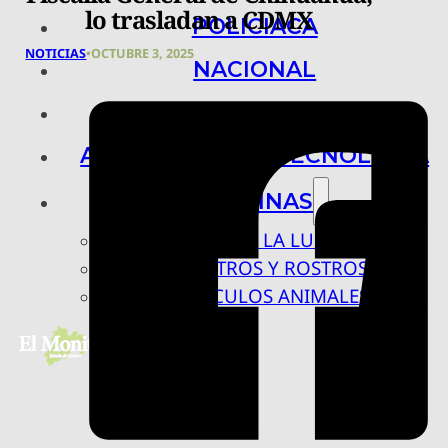
lo trasladan a CDMX
POLICIACA
NOTICIAS
•
OCTUBRE 3, 2025
NACIONAL
INTERNACIONAL
ARTE, CIENCIA Y TECNOLOGÍA
COLUMNAS
BAJO LA LUPA
RASTROS Y ROSTROS
VÍNCULOS ANIMALES