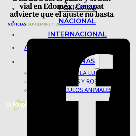
vial en Edoméx: Canapat
POLICIACA
advierte que el ajuste no basta
NACIONAL
NOTICIAS
•
SEPTIEMBRE 1, 2025
INTERNACIONAL
ARTE, CIENCIA Y TECNOLOGÍA
COLUMNAS
BAJO LA LUPA
RASTROS Y ROSTROS
VÍNCULOS ANIMALES