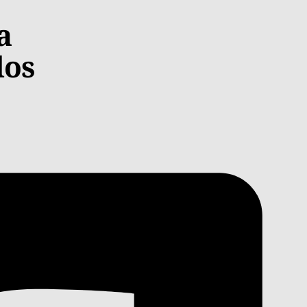
a
los