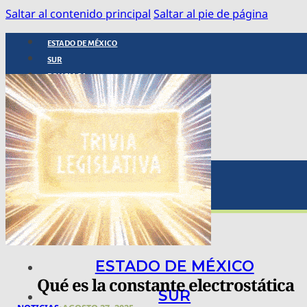
Saltar al contenido principal
Saltar al pie de página
ESTADO DE MÉXICO
SUR
POLICIACA
NACIONAL
INTERNACIONAL
ARTE, CIENCIA Y TECNOLOGÍA
COLUMNAS
BAJO LA LUPA
RASTROS Y ROSTROS
VÍNCULOS ANIMALES
ESTADO DE MÉXICO
Qué es la constante electrostática
SUR