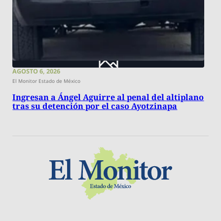
AGOSTO 6, 2026
El Monitor Estado de México
Ingresan a Ángel Aguirre al penal del altiplano
tras su detención por el caso Ayotzinapa