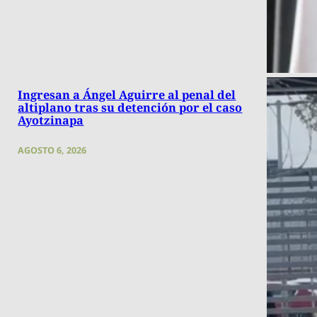
Ingresan a Ángel Aguirre al penal del
altiplano tras su detención por el caso
Ayotzinapa
AGOSTO 6, 2026