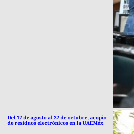
Del 17 de agosto al 22 de octubre, acopio
de residuos electrónicos en la UAEMéx