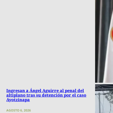
Ingresan a Ángel Aguirre al penal del
altiplano tras su detención por el caso
Ayotzinapa
AGOSTO 6, 2026