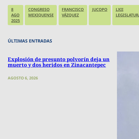
8
CONGRESO
FRANCISCO
JUCOPO
LXII
AGO
MEXIQUENSE
VÁZQUEZ
LEGISLATUR
2025
ÚLTIMAS ENTRADAS
Explosión de presunto polvorín deja un
muerto y dos heridos en Zinacantepec
AGOSTO 6, 2026