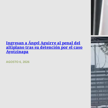
Ingresan a Ángel Aguirre al penal del
altiplano tras su detención por el caso
Ayotzinapa
AGOSTO 6, 2026