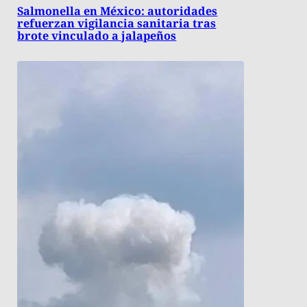
Salmonella en México: autoridades
refuerzan vigilancia sanitaria tras
brote vinculado a jalapeños