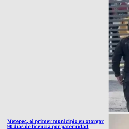
Metepec, el primer municipio en otorgar
90 días de licencia por paternidad