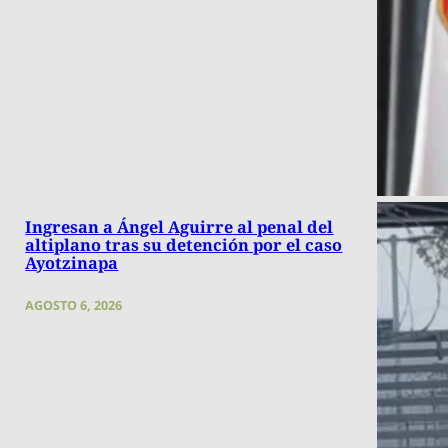
Ingresan a Ángel Aguirre al penal del
altiplano tras su detención por el caso
Ayotzinapa
AGOSTO 6, 2026