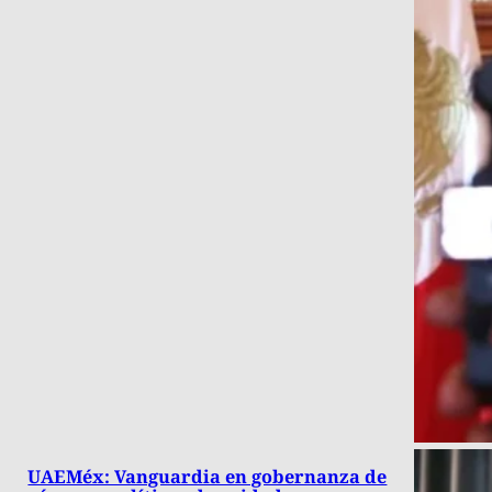
UAEMéx: Vanguardia en gobernanza de