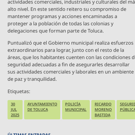
actividades comerciales, industriales y culturales del m
alto nivel. En este sentido reitero su compromiso de
mantener programas y acciones encaminadas a
proteger a la población de todas las colonias y
delegaciones que forman parte de Toluca.
Puntualizó que el Gobierno municipal realiza esfuerzos
extraordinarios para lograr, junto con el resto de la
áreas, que los habitantes cuenten con las condiciones 
seguridad adecuadas a fin de asegurarles desarrollar
sus actividades comerciales y laborales en un ambiente
de paz y tranquilidad.
Etiquetas:
30
AYUNTAMIENTO
POLICÍA
RICARDO
SEGURI
JUL
DE TOLUCA
MUNICIPAL
MORENO
PÚBLIC
2025
BASTIDA
ÚLTIMAS ENTRADAS