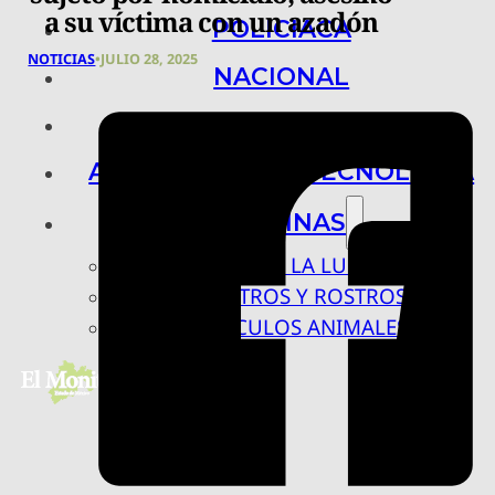
a su víctima con un azadón
POLICIACA
NOTICIAS
•
JULIO 28, 2025
NACIONAL
INTERNACIONAL
ARTE, CIENCIA Y TECNOLOGÍA
COLUMNAS
BAJO LA LUPA
RASTROS Y ROSTROS
VÍNCULOS ANIMALES