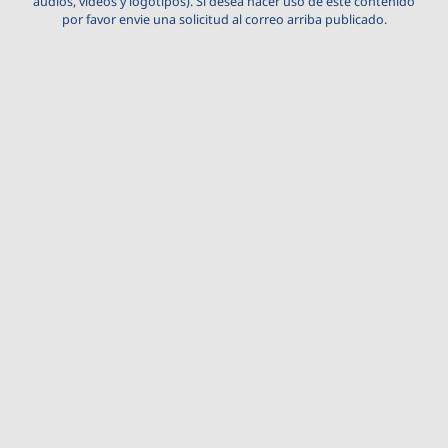
audios, videos y logotipos). Si desea hacer uso de este contenido
por favor envie una solicitud al correo arriba publicado.