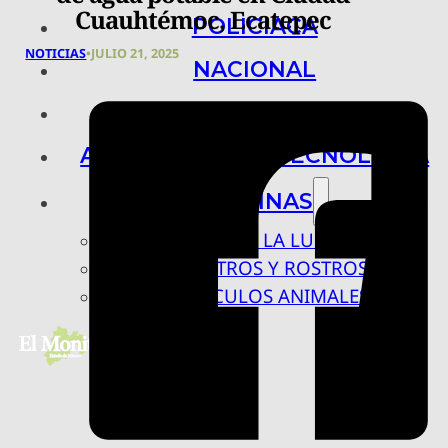
Cuauhtémoc, Ecatepec
POLICIACA
NOTICIAS
•
JULIO 21, 2025
NACIONAL
INTERNACIONAL
ARTE, CIENCIA Y TECNOLOGÍA
COLUMNAS
BAJO LA LUPA
RASTROS Y ROSTROS
VÍNCULOS ANIMALES