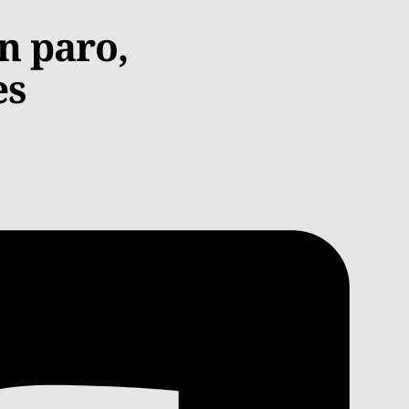
n paro,
es