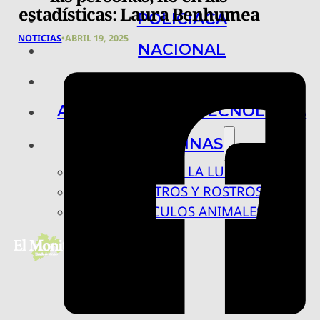
estadísticas: Laura Benhumea
POLICIACA
NOTICIAS
•
ABRIL 19, 2025
NACIONAL
INTERNACIONAL
ARTE, CIENCIA Y TECNOLOGÍA
COLUMNAS
BAJO LA LUPA
RASTROS Y ROSTROS
VÍNCULOS ANIMALES