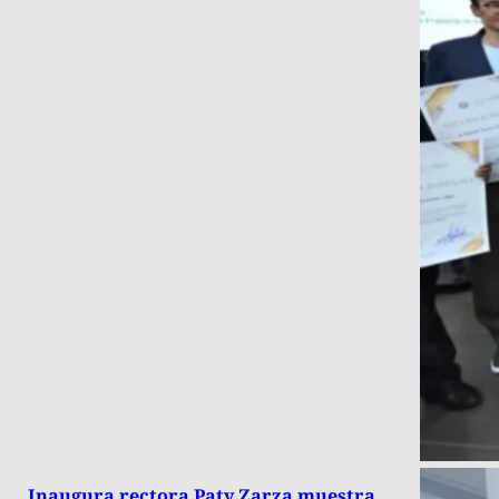
Inaugura rectora Paty Zarza muestra