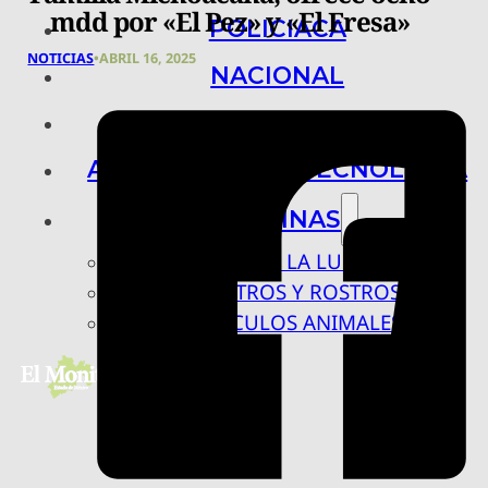
mdd por «El Pez» y «El Fresa»
POLICIACA
NOTICIAS
•
ABRIL 16, 2025
NACIONAL
INTERNACIONAL
ARTE, CIENCIA Y TECNOLOGÍA
COLUMNAS
BAJO LA LUPA
RASTROS Y ROSTROS
VÍNCULOS ANIMALES