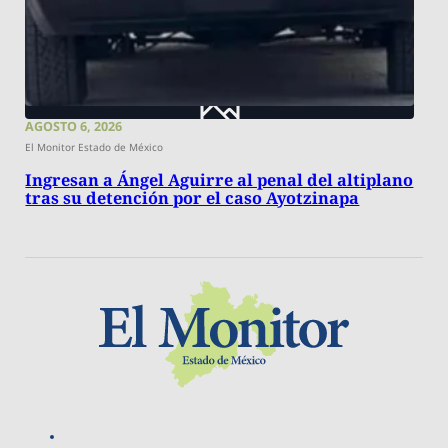
AGOSTO 6, 2026
El Monitor Estado de México
Ingresan a Ángel Aguirre al penal del altiplano
tras su detención por el caso Ayotzinapa