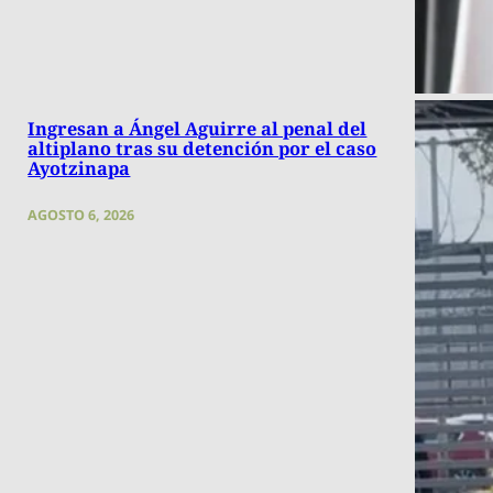
Ingresan a Ángel Aguirre al penal del
altiplano tras su detención por el caso
Ayotzinapa
AGOSTO 6, 2026