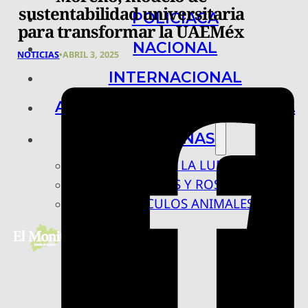
sustentabilidad universitaria
POLICIACA
para transformar la UAEMéx
NACIONAL
NOTICIAS
•
ABRIL 3, 2025
INTERNACIONAL
ARTE, CIENCIA Y TECNOLOGÍA
COLUMNAS
BAJO LA LUPA
RASTROS Y ROSTROS
VÍNCULOS ANIMALES