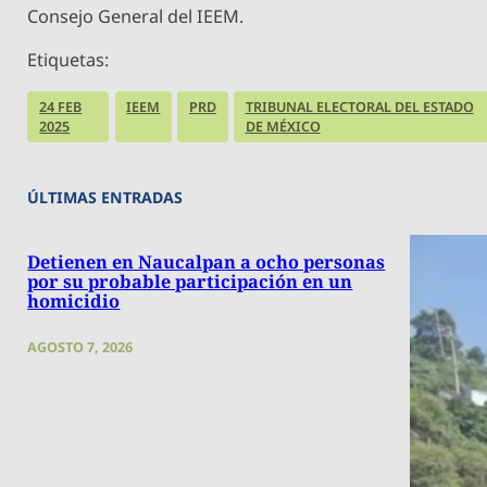
Consejo General del IEEM.
Etiquetas:
24 FEB
IEEM
PRD
TRIBUNAL ELECTORAL DEL ESTADO
2025
DE MÉXICO
ÚLTIMAS ENTRADAS
Detienen en Naucalpan a ocho personas
por su probable participación en un
homicidio
AGOSTO 7, 2026