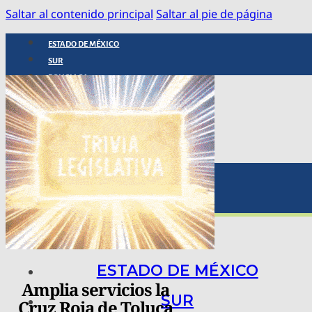
Saltar al contenido principal
Saltar al pie de página
ESTADO DE MÉXICO
SUR
POLICIACA
NACIONAL
INTERNACIONAL
ARTE, CIENCIA Y TECNOLOGÍA
COLUMNAS
BAJO LA LUPA
RASTROS Y ROSTROS
VÍNCULOS ANIMALES
ESTADO DE MÉXICO
Amplia servicios la
SUR
Cruz Roja de Toluca