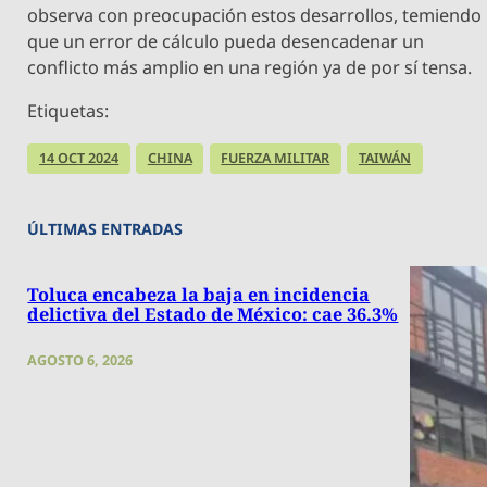
observa con preocupación estos desarrollos, temiendo
que un error de cálculo pueda desencadenar un
conflicto más amplio en una región ya de por sí tensa.
Etiquetas:
14 OCT 2024
CHINA
FUERZA MILITAR
TAIWÁN
ÚLTIMAS ENTRADAS
Toluca encabeza la baja en incidencia
delictiva del Estado de México: cae 36.3%
AGOSTO 6, 2026