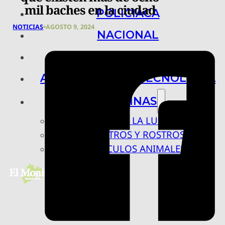
mil baches en la ciudad
POLICIACA
NOTICIAS
•
AGOSTO 9, 2024
NACIONAL
INTERNACIONAL
ARTE, CIENCIA Y TECNOLOGÍA
COLUMNAS
BAJO LA LUPA
RASTROS Y ROSTROS
VÍNCULOS ANIMALES