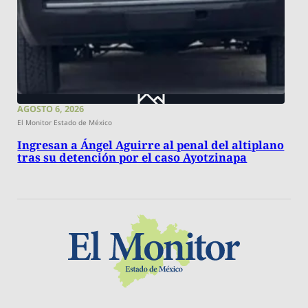
AGOSTO 6, 2026
El Monitor Estado de México
Ingresan a Ángel Aguirre al penal del altiplano
tras su detención por el caso Ayotzinapa