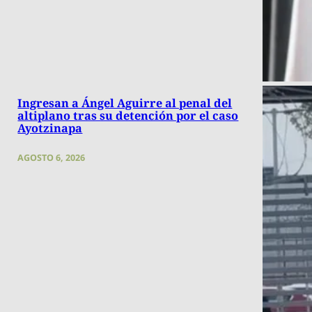
Ingresan a Ángel Aguirre al penal del
altiplano tras su detención por el caso
Ayotzinapa
AGOSTO 6, 2026