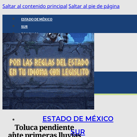
Saltar al contenido principal
Saltar al pie de página
ESTADO DE MÉXICO
SUR
POLICIACA
NACIONAL
INTERNACIONAL
ARTE, CIENCIA Y TECNOLOGÍA
COLUMNAS
BAJO LA LUPA
RASTROS Y ROSTROS
VÍNCULOS ANIMALES
ESTADO DE MÉXICO
Toluca pendiente
SUR
ante primeras lluvias