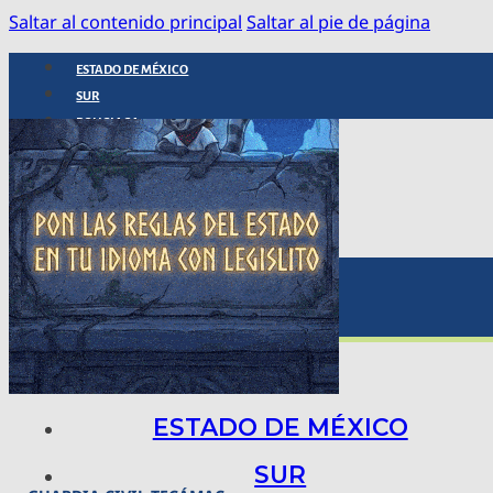
Saltar al contenido principal
Saltar al pie de página
ESTADO DE MÉXICO
SUR
POLICIACA
NACIONAL
INTERNACIONAL
ARTE, CIENCIA Y TECNOLOGÍA
COLUMNAS
BAJO LA LUPA
RASTROS Y ROSTROS
VÍNCULOS ANIMALES
ESTADO DE MÉXICO
SUR