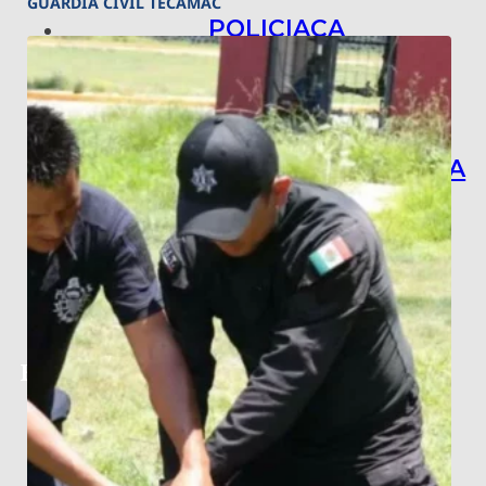
GUARDIA CIVIL TECÁMAC
POLICIACA
NACIONAL
INTERNACIONAL
ARTE, CIENCIA Y TECNOLOGÍA
COLUMNAS
BAJO LA LUPA
RASTROS Y ROSTROS
VÍNCULOS ANIMALES